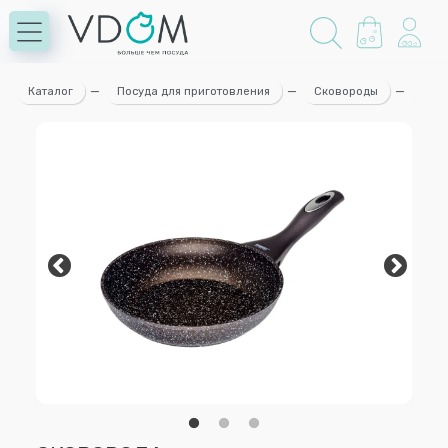
Каталог
—
Посуда для приготовления
—
Сковороды
—
СКОВ