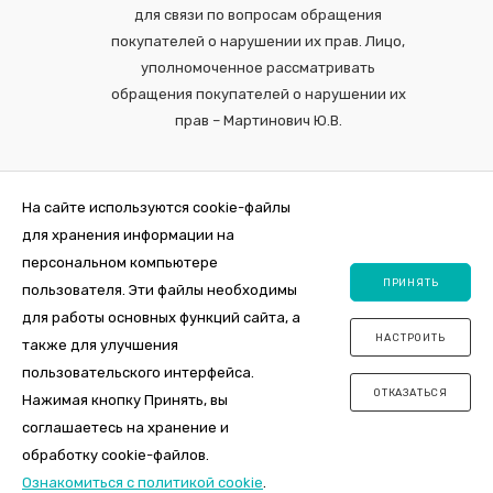
для связи по вопросам обращения
покупателей о нарушении их прав. Лицо,
уполномоченное рассматривать
обращения покупателей о нарушении их
прав – Мартинович Ю.В.
На сайте используются cookie-файлы
для хранения информации на
персональном компьютере
ПРИНЯТЬ
пользователя. Эти файлы необходимы
для работы основных функций сайта, а
НАСТРОИТЬ
также для улучшения
2026 © Интернет-магазин VDOM.by Регистрация в торговом реестре
пользовательского интерфейса.
№464356 от 31 октября 2019. ООО "ПосудаЛэнд", юр.адрес 220012,
ОТКАЗАТЬСЯ
Республика Беларусь, г. Минск , ул. Толбухина, 2а, пом. 7, оф. пом. 26.
Нажимая кнопку Принять, вы
Свидетельство о государственной регистрации 0144163 от 11.10.2017,
соглашаетесь на хранение и
УНП 192981385, Мингорисполком.
обработку cookie-файлов.
Ознакомиться с политикой cookie
.