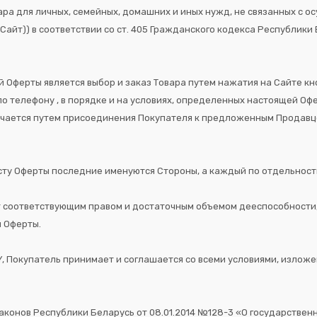
ара для личных, семейных, домашних и иных нужд, не связанных с 
 Сайт)) в соответствии со ст. 405 Гражданского кодекса Республики
ей Оферты является выбор и заказ Товара путем нажатия на Сайте 
 телефону , в порядке и на условиях, определенных настоящей Офер
чается путем присоединения Покупателя к предложенным Продавцом
ксту Оферты последние именуются Стороны, а каждый по отдельност
ет соответствующим правом и достаточным объемом дееспособности
 Оферты.
BY, Покупатель принимает и соглашается со всеми условиями, излож
конов Республики Беларусь от 08.01.2014 №128-3 «О государственн