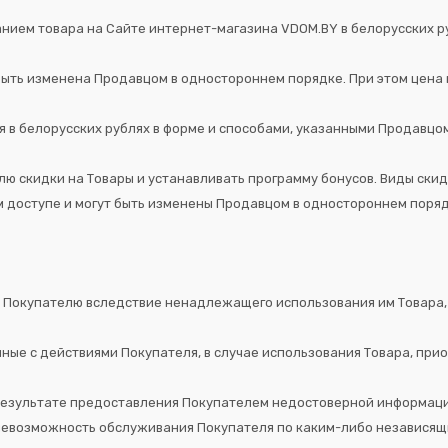
нием товара на Сайте интернет-магазина VDOM.BY в белорусских ру
быть изменена Продавцом в одностороннем порядке. При этом цена 
я в белорусских рублях в форме и способами, указанными Продавцо
ю скидки на Товары и устанавливать программу бонусов. Виды скид
 доступе и могут быть изменены Продавцом в одностороннем поряд
ый Покупателю вследствие ненадлежащего использования им Товара,
анные с действиями Покупателя, в случае использования Товара, при
 результате предоставления Покупателем недостоверной информации
а невозможность обслуживания Покупателя по каким-либо независя