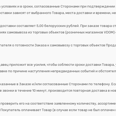
а условиях и в сроки, согласованные Сторонами при подтверждении 
ставки зависят от выбранного Товара, места доставки и времени, н
ь доставки составляет 5,00 белорусских рублей. При заказе товара 
виях самовывоза из торговых объектов (розничных магазинов VDOM)
теля о готовности Заказа к самовывозу с торговых объектов Продав
давец приложит все усилия, чтобы соблюсти сроки доставки Товара,
тавке по причине наступления непредвиденных событий и обстоятел
 указанные в Заказе и/или согласованные Сторонами по телефону. Ес
е звонки в течение 10 минут, производится повторная доставка в н
 проверить его на соответствие заявленному количеству, ассортиме
, Покупатель оплачивает Товар (в случае если товар не был оплаче