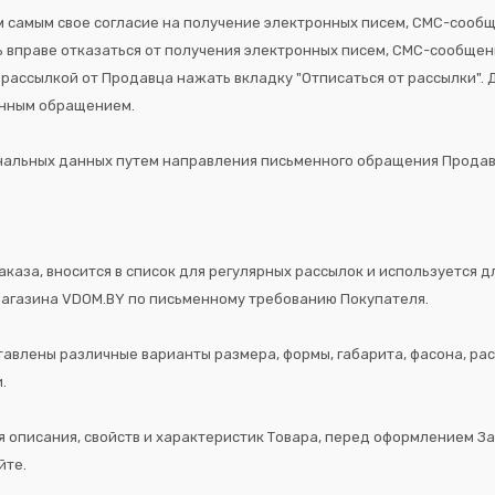
м самым свое согласие на получение электронных писем, СМС-соо
ль вправе отказаться от получения электронных писем, СМС-сообще
рассылкой от Продавца нажать вкладку "Отписаться от рассылки".
енным обращением.
альных данных путем направления письменного обращения Продавцу п
аказа, вносится в список для регулярных рассылок и используется 
магазина VDOM.BY по письменному требованию Покупателя.
тавлены различные варианты размера, формы, габарита, фасона, рас
.
ся описания, свойств и характеристик Товара, перед оформлением 
йте.