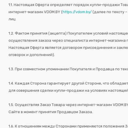
1.1. Настоящая Оферта определяет порядок купли-продажи Тов
интернет-магазин VDOM.BY (
https://vdom.by/
(далее по тексту –
лиц.
1.2. Фактом принятия (акцепта) Покупателем условий настоящ
осуществления заказа через специалиста интернет-магазина по
Настоящая Оферта является договором присоединения и заклю
оговорок и дополнений).
1.3. При совместном упоминании Покупателя и Продавца по те
1.4. Каждая Сторона гарантирует другой Стороне, что облада
для совершения сделки купли-продажи на условиях настоящей
1.5. Осуществляя Заказ Товара через интернет-магазин VDOM.
Сайте в момент принятия Продавцом Заказа.
1.6. К отношениям между Сторонами применяются положения За