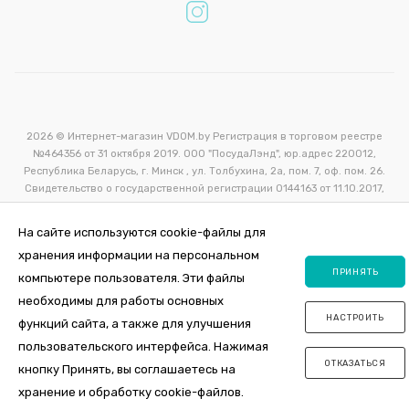
2026 © Интернет-магазин VDOM.by Регистрация в торговом реестре
№464356 от 31 октября 2019. ООО "ПосудаЛэнд", юр.адрес 220012,
Республика Беларусь, г. Минск , ул. Толбухина, 2а, пом. 7, оф. пом. 26.
Свидетельство о государственной регистрации 0144163 от 11.10.2017,
УНП 192981385, Мингорисполком.
На сайте используются cookie-файлы для
хранения информации на персональном
Verification: a8fb5871b911494d
ПРИНЯТЬ
компьютере пользователя. Эти файлы
необходимы для работы основных
НАСТРОИТЬ
функций сайта, а также для улучшения
пользовательского интерфейса. Нажимая
ОТКАЗАТЬСЯ
кнопку Принять, вы соглашаетесь на
хранение и обработку cookie-файлов.