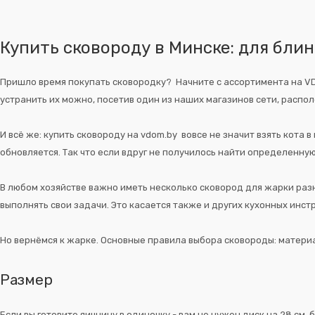
Купить сковороду в Минске: для блин
Пришло время покупать сковородку? Начните с ассортимента на VDO
устранить их можно, посетив один из наших магазинов сети, располо
И всё же: купить сковороду на vdom.by вовсе не значит взять кот
обновляется. Так что если вдруг не получилось найти определенну
В любом хозяйстве важно иметь несколько сковород для жарки разн
выполнять свои задачи. Это касается также и других кухонных инс
Но вернёмся к жарке. Основные правила выбора сковороды: матери
Размер
Если вы готовите яичницу в одиночку - вам не нужен диск на 28 см