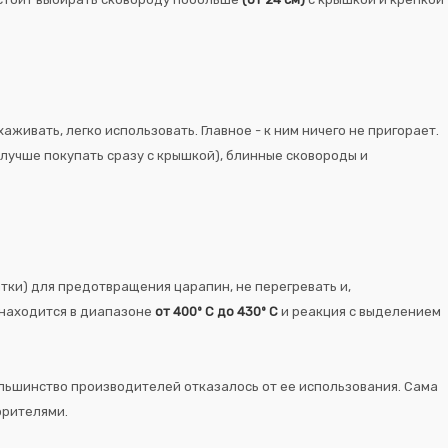
ивать, легко использовать. Главное - к ним ничего не пригорает.
лучше покупать сразу с крышкой), блинные сковороды и
тки) для предотвращения царапин, не перегревать и,
 находится в диапазоне
от 400º С до 430º С
и реакция с выделением
льшинство производителей отказалось от ее использования. Сама
орителями.