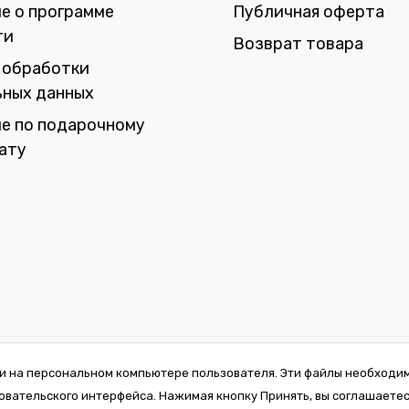
е о программе
Публичная оферта
ти
Возврат товара
 обработки
ьных данных
е по подарочному
ату
356 от 31 октября 2019. ООО
и на персональном компьютере пользователя. Эти файлы необходи
ина, 2а, пом. 7, оф. пом. 26.
овательского интерфейса. Нажимая кнопку Принять, вы соглашаетес
НП 192981385, Мингорисполком.