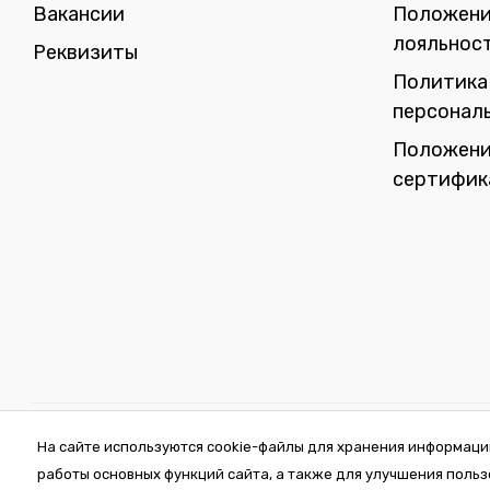
Вакансии
Положени
лояльнос
Реквизиты
Политика
персонал
Положени
сертифик
2026 © Интернет-магазин VDOM.by Регистрация в торговом реестре №464
На сайте используются cookie-файлы для хранения информаци
"ПосудаЛэнд", юр.адрес 220012, Республика Беларусь, г. Минск , ул. Толбух
работы основных функций сайта, а также для улучшения польз
Свидетельство о государственной регистрации 0144163 от 11.10.2017, У