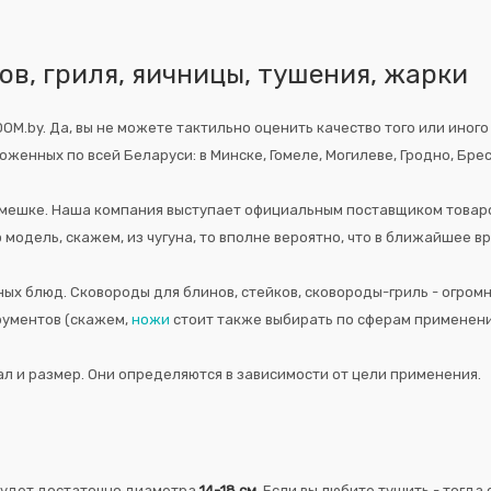
ов, гриля, яичницы, тушения, жарки
M.by. Да, вы не можете тактильно оценить качество того или иного
женных по всей Беларуси: в Минске, Гомеле, Могилеве, Гродно, Брес
а в мешке. Наша компания выступает официальным поставщиком товар
ю модель, скажем, из чугуна, то вполне вероятно, что в ближайшее
ых блюд. Сковороды для блинов, стейков, сковороды-гриль - огром
трументов (скажем,
ножи
стоит также выбирать по сферам применени
ал и размер. Они определяются в зависимости от цели применения.
, будет достаточно диаметра
14-18 см
. Если вы любите тушить - тогд