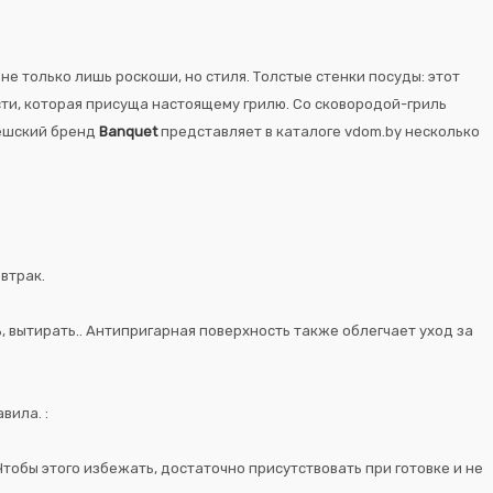
е только лишь роскоши, но стиля. Толстые стенки посуды: этот
сти, которая присуща настоящему грилю. Со сковородой-гриль
Чешский бренд
Banquet
представляет в каталоге vdom.by несколько
автрак.
, вытирать.. Антипригарная поверхность также облегчает уход за
вила. :
тобы этого избежать, достаточно присутствовать при готовке и не