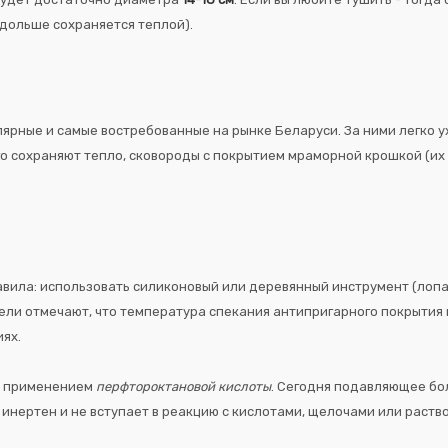
 дольше сохраняется теплой).
ные и самые востребованные на рынке Беларуси. За ними легко ухаж
о сохраняют тепло, сковороды с покрытием мраморной крошкой (их 
авила: использовать силиконовый или деревянный инструмент (лопа
ители отмечают, что температура спекания антипригарного покрытия
иях.
 с применением
перфтороктановой кислоты
. Сегодня подавляющее бо
н инертен и не вступает в реакцию с кислотами, щелочами или раств