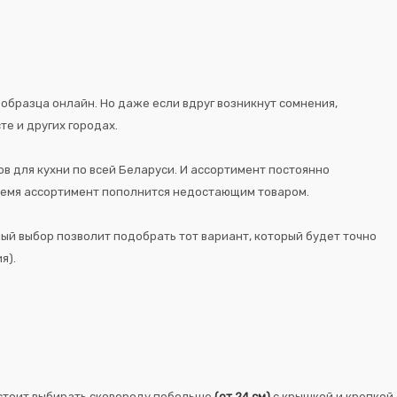
 образца онлайн. Но даже если вдруг возникнут сомнения,
те и других городах.
ов для кухни по всей Беларуси. И ассортимент постоянно
 время ассортимент пополнится недостающим товаром.
ный выбор позволит подобрать тот вариант, который будет точно
я).
а стоит выбирать сковороду побольше
(от 24 см)
с крышкой и крепкой