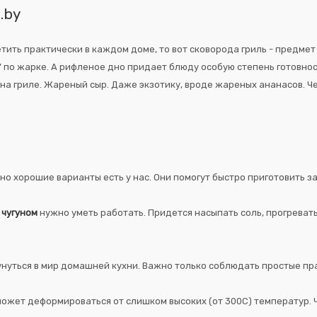
.by
ть практически в каждом доме, то вот сковорода гриль - предмет н
” по жарке. А рифленое дно придает блюду особую степень готовно
на гриле. Жареный сыр. Даже экзотику, вроде жареных ананасов. 
но хорошие варианты есть у нас. Они помогут быстро приготовить з
С
чугуном
нужно уметь работать. Придется насыпать соль, прогревать
унуться в мир домашней кухни. Важно только соблюдать простые пра
ожет деформироваться от слишком высоких (от 300С) температур. Ч