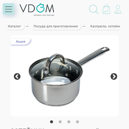
Каталог
—
Посуда для приготовления
—
Кастрюли, сотейники
Акция