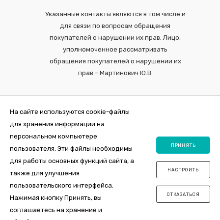
Указанные контакты являются в том числе и
для связи по вопросам обращения
покупателей о нарушении их прав. Лицо,
уполномоченное рассматривать
обращения покупателей о нарушении их
прав – Мартинович Ю.В.
На сайте используются cookie-файлы
для хранения информации на
персональном компьютере
ПРИНЯТЬ
пользователя. Эти файлы необходимы
для работы основных функций сайта, а
НАСТРОИТЬ
также для улучшения
2026 © Интернет-магазин VDOM.by Регистрация в торговом реестре
пользовательского интерфейса.
№464356 от 31 октября 2019. ООО "ПосудаЛэнд", юр.адрес 220012,
ОТКАЗАТЬСЯ
Республика Беларусь, г. Минск , ул. Толбухина, 2а, пом. 7, оф. пом. 26.
Нажимая кнопку Принять, вы
Свидетельство о государственной регистрации 0144163 от 11.10.2017,
соглашаетесь на хранение и
УНП 192981385, Мингорисполком.