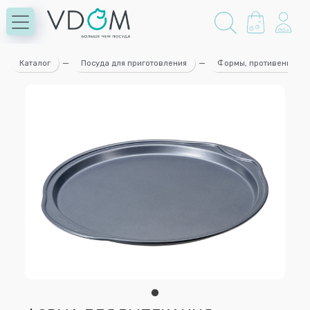
Каталог
—
Посуда для приготовления
—
Формы, противени для