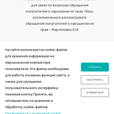
для связи по вопросам обращения
покупателей о нарушении их прав. Лицо,
уполномоченное рассматривать
обращения покупателей о нарушении их
прав – Мартинович Ю.В.
На сайте используются cookie-файлы
для хранения информации на
персональном компьютере
ПРИНЯТЬ
пользователя. Эти файлы необходимы
для работы основных функций сайта, а
НАСТРОИТЬ
также для улучшения
2026 © Интернет-магазин VDOM.by Регистрация в торговом реестре
пользовательского интерфейса.
№464356 от 31 октября 2019. ООО "ПосудаЛэнд", юр.адрес 220012,
ОТКАЗАТЬСЯ
Республика Беларусь, г. Минск , ул. Толбухина, 2а, пом. 7, оф. пом. 26.
Нажимая кнопку Принять, вы
Свидетельство о государственной регистрации 0144163 от 11.10.2017,
соглашаетесь на хранение и
УНП 192981385, Мингорисполком.
обработку cookie-файлов.
Ознакомиться с политикой cookie
.