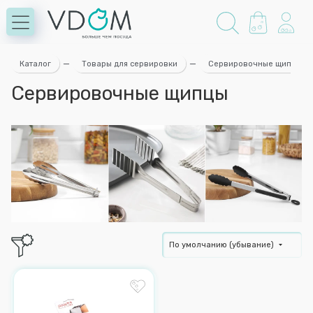
Каталог
—
Товары для сервировки
—
Сервировочные щипцы
Сервировочные щипцы
По умолчанию (убывание)