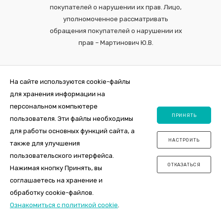
покупателей о нарушении их прав. Лицо,
уполномоченное рассматривать
обращения покупателей о нарушении их
прав – Мартинович Ю.В.
На сайте используются cookie-файлы
для хранения информации на
персональном компьютере
ПРИНЯТЬ
пользователя. Эти файлы необходимы
для работы основных функций сайта, а
НАСТРОИТЬ
также для улучшения
2026 © Интернет-магазин VDOM.by Регистрация в торговом реестре
пользовательского интерфейса.
№464356 от 31 октября 2019. ООО "ПосудаЛэнд", юр.адрес 220012,
ОТКАЗАТЬСЯ
Республика Беларусь, г. Минск , ул. Толбухина, 2а, пом. 7, оф. пом. 26.
Нажимая кнопку Принять, вы
Свидетельство о государственной регистрации 0144163 от 11.10.2017,
соглашаетесь на хранение и
УНП 192981385, Мингорисполком.
обработку cookie-файлов.
Ознакомиться с политикой cookie
.
Verification: a8fb5871b911494d