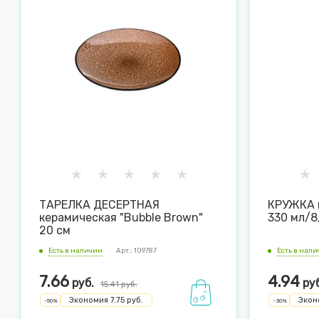
ТАРЕЛКА ДЕСЕРТНАЯ
КРУЖКА к
керамическая "Bubble Brown"
330 мл/8
20 см
Есть в наличии
Арт.: 109787
Есть в нал
7.66
4.94
руб.
руб
15.41
руб.
Экономия
7.75
руб.
Экон
-
50
%
-
30
%