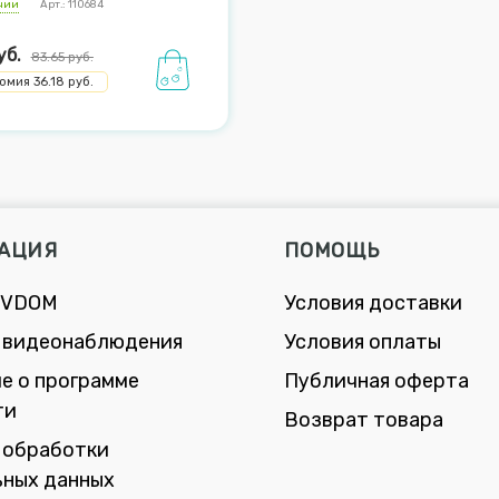
ичии
Арт.: 110684
уб.
83.65
руб.
номия
36.18
руб.
АЦИЯ
ПОМОЩЬ
 VDOM
Условия доставки
 видеонаблюдения
Условия оплаты
е о программе
Публичная оферта
ти
Возврат товара
 обработки
ьных данных