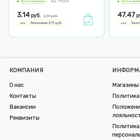
Есть в наличии
Арт.: 110226
Есть в нал
3.14
47.47
руб.
р
6.31
руб.
Экономия
3.17
руб.
Эко
-
50
%
-
43
%
КОМПАНИЯ
ИНФОРМ
О нас
Магазины
Контакты
Политика
Вакансии
Положени
лояльнос
Реквизиты
Политика
персонал