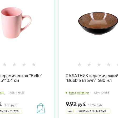
ерамическая "Belle"
САЛАТНИК керамически
,5*10,4 см
"Bubble Brown" 680 мл
ичии
Арт.: 110466
Есть в наличии
Арт.: 109788
9.92
.
руб.
7.05
руб.
19.96
руб.
омия
2.11
руб.
Экономия
10.04
руб.
-
50
%