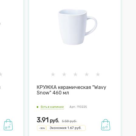
й
КРУЖКА керамическая "Wavy
Snow" 460 мл
Есть в наличии
Арт.: 110225
3.91
руб.
5.58
руб.
Экономия
1.67
руб.
-
30
%