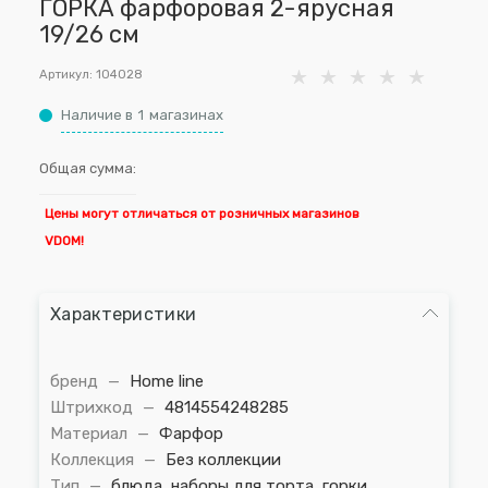
ГОРКА фарфоровая 2-ярусная
19/26 см
Артикул:
104028
Наличие в
1
магазинах
Общая сумма:
Цены могут отличаться от розничных магазинов
VDOM!
Характеристики
бренд
—
Home line
Штрихкод
—
4814554248285
Материал
—
Фарфор
Коллекция
—
Без коллекции
Тип
—
блюда, наборы для торта, горки