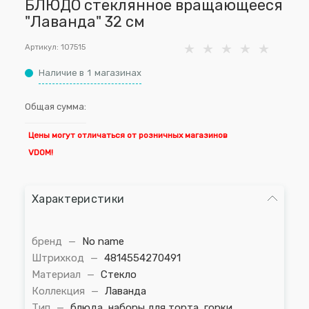
БЛЮДО стеклянное вращающееся
"Лаванда" 32 см
Артикул:
107515
Наличие в
1
магазинах
Общая сумма:
Цены могут отличаться от розничных магазинов
VDOM!
Характеристики
бренд
—
No name
Штрихкод
—
4814554270491
Материал
—
Стекло
Коллекция
—
Лаванда
Тип
—
блюда, наборы для торта, горки