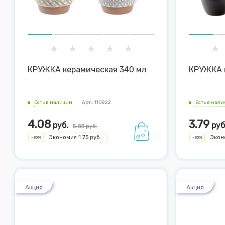
КРУЖКА керамическая 340 мл
КРУЖКА 
Есть в наличии
Арт.: 110822
Есть в нал
4.08
3.79
руб.
руб
5.83
руб.
Экономия
1.75
руб.
Экон
-
30
%
-
30
%
Акция
Акция