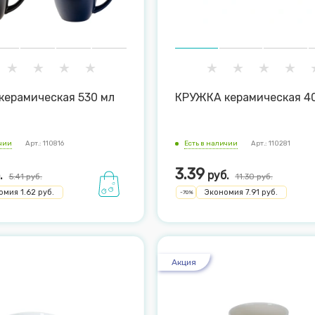
керамическая 530 мл
КРУЖКА керамическая 4
ичии
Арт.: 110816
Есть в наличии
Арт.: 110281
3.39
.
руб.
5.41
руб.
11.30
руб.
омия
1.62
руб.
Экономия
7.91
руб.
-
70
%
Акция