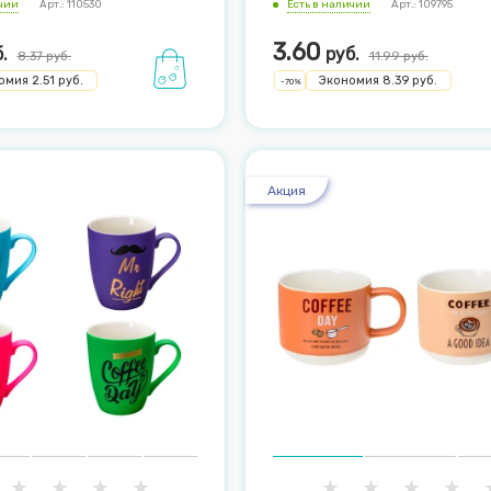
ичии
Арт.: 110530
Есть в наличии
Арт.: 109795
3.60
.
руб.
8.37
руб.
11.99
руб.
омия
2.51
руб.
Экономия
8.39
руб.
-
70
%
Акция