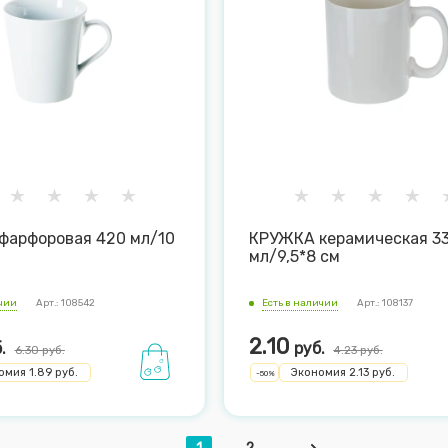
фарфоровая 420 мл/10
КРУЖКА керамическая 3
мл/9,5*8 см
ичии
Арт.: 108542
Есть в наличии
Арт.: 108137
2.10
.
руб.
6.30
руб.
4.23
руб.
омия
1.89
руб.
Экономия
2.13
руб.
-
50
%