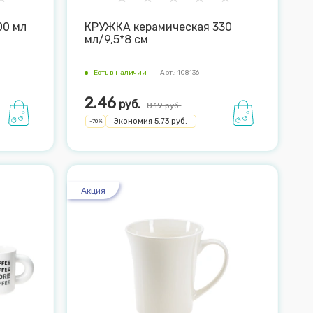
00 мл
КРУЖКА керамическая 330
мл/9,5*8 см
Есть в наличии
Арт.: 108136
2.46
руб.
8.19
руб.
Экономия
5.73
руб.
-
70
%
Акция