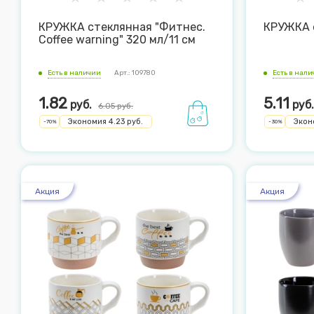
КРУЖКА стеклянная "Фитнес.
КРУЖКА 
Coffee warning" 320 мл/11 см
Есть в наличии
Арт.: 109780
Есть в нал
1.82
5.11
руб.
руб.
6.05
руб.
Экономия
4.23
руб.
Экон
-
70
%
-
30
%
Акция
Акция