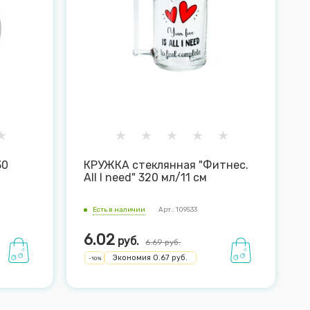
30
КРУЖКА стеклянная "Фитнес.
All I need" 320 мл/11 см
Есть в наличии
Арт.: 109533
6.02
руб.
6.69
руб.
Экономия
0.67
руб.
-
10
%