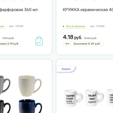
фарфоровая 360 мл
КРУЖКА керамическая 4
ичии
Арт.: 110942
Есть в наличии
Арт.: 110285
4.18
руб.
7.30
руб.
8.42
руб.
омия
2.19
руб.
Экономия
4.24
руб.
-
50
%
Акция