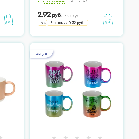
Есть в наличии
Арт.: 90262
2.92
руб.
3.24
руб.
Экономия
0.32
руб.
-
10
%
Акция