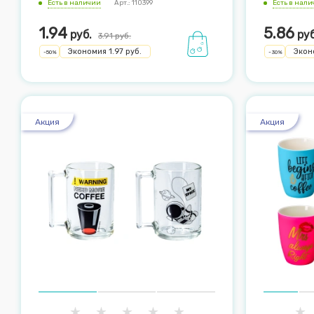
Есть в наличии
Арт.: 110399
Есть в нал
1.94
5.86
руб.
руб
3.91
руб.
Экономия
1.97
руб.
Экон
-
50
%
-
30
%
Акция
Акция