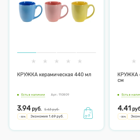
КРУЖКА керамическая 440 мл
КРУЖКА 
см
Есть в наличии
Арт.: 110809
Есть в нал
3.94
4.41
руб.
руб
5.63
руб.
Экономия
1.69
руб.
Экон
-
30
%
-
30
%