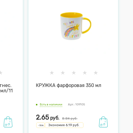
тнес.
КРУЖКА фарфоровая 350 мл
 мл/11
Есть в наличии
Арт.: 109105
2.65
руб.
8.84
руб.
Экономия
6.19
руб.
-
70
%