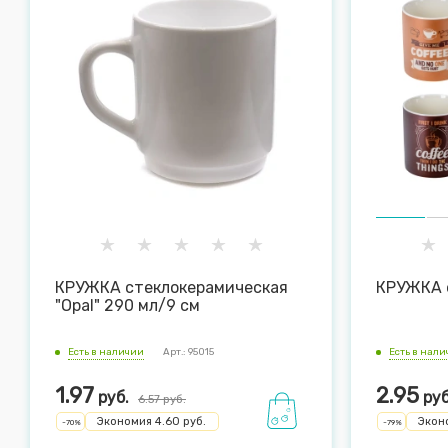
КРУЖКА стеклокерамическая
КРУЖКА 
"Opal" 290 мл/9 см
Есть в наличии
Арт.: 95015
Есть в нал
1.97
2.95
руб.
руб
6.57
руб.
Экономия
4.60
руб.
Экон
-
70
%
-
79
%