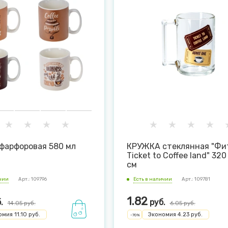
фарфоровая 580 мл
КРУЖКА стеклянная "Фи
Ticket to Coffee land" 320
см
ичии
Арт.: 109796
Есть в наличии
Арт.: 109781
1.82
.
руб.
14.05
руб.
6.05
руб.
омия
11.10
руб.
Экономия
4.23
руб.
-
70
%