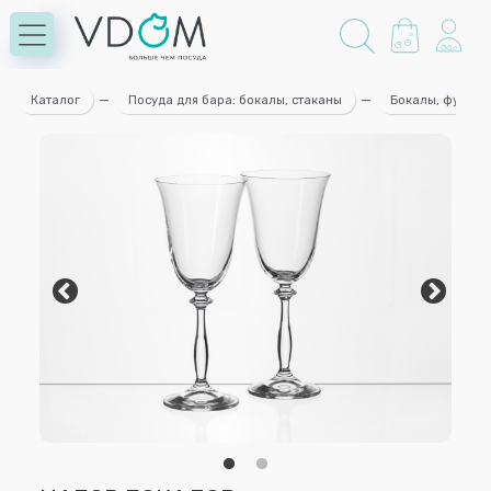
Каталог
—
Посуда для бара: бокалы, стаканы
—
Бокалы, фужеры