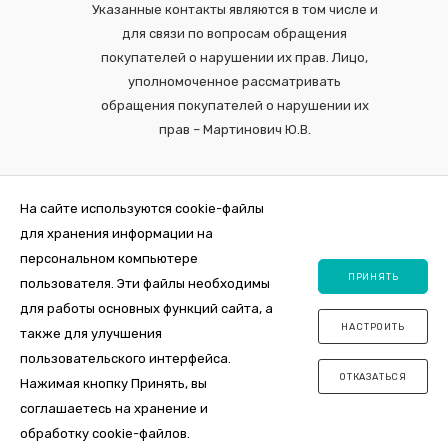
Указанные контакты являются в том числе и
для связи по вопросам обращения
покупателей о нарушении их прав. Лицо,
уполномоченное рассматривать
обращения покупателей о нарушении их
прав – Мартинович Ю.В.
На сайте используются cookie-файлы
для хранения информации на
персональном компьютере
ПРИНЯТЬ
пользователя. Эти файлы необходимы
для работы основных функций сайта, а
НАСТРОИТЬ
также для улучшения
2026 © Интернет-магазин VDOM.by Регистрация в торговом реестре
пользовательского интерфейса.
№464356 от 31 октября 2019. ООО "ПосудаЛэнд", юр.адрес 220012,
ОТКАЗАТЬСЯ
Республика Беларусь, г. Минск , ул. Толбухина, 2а, пом. 7, оф. пом. 26.
Нажимая кнопку Принять, вы
Свидетельство о государственной регистрации 0144163 от 11.10.2017,
соглашаетесь на хранение и
УНП 192981385, Мингорисполком.
обработку cookie-файлов.