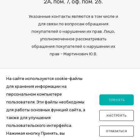
2А, пом. 7, оф. пом. 26.
Указанные контакты являются в том числе и
для связи по вопросам обращения
покупателей о нарушении их прав. Лицо,
уполномоченное рассматривать
обращения покупателей о нарушении их
прав – Мартинович Ю.В.
На сайте используются cookie-файлы
для хранения информации на
персональном компьютере
ПРИНЯТЬ
пользователя. Эти файлы необходимы
для работы основных функций сайта, а
НАСТРОИТЬ
также для улучшения
2026 © Интернет-магазин VDOM.by Регистрация в торговом реестре
пользовательского интерфейса.
№464356 от 31 октября 2019. ООО "ПосудаЛэнд", юр.адрес 220012,
ОТКАЗАТЬСЯ
Республика Беларусь, г. Минск , ул. Толбухина, 2а, пом. 7, оф. пом. 26.
Нажимая кнопку Принять, вы
Свидетельство о государственной регистрации 0144163 от 11.10.2017,