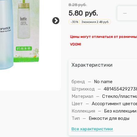
8.28
руб.
5.80
руб.
-
30
%
Экономия
2.48
руб.
Цены могут отличаться от розничны
VDOM!
Характеристики
бренд
—
No name
Штрихкод
—
481455429273
Материал
—
Стекло/пластм
Цвет
—
Ассортимент цвето
Коллекция
—
Без коллекции
Тип
—
Емкости для воды
Все характеристики