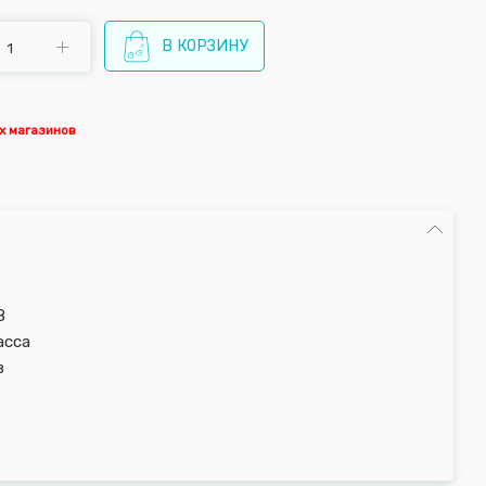
В КОРЗИНУ
х магазинов
8
асса
в