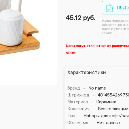
ПОД 
45.12
руб.
Наши менеджер
обязательно свя
вами и уточнят 
заказа
Цены могут отличаться от розничны
VDOM!
Характеристики
бренд
—
No name
Штрихкод
—
481455426973
Материал
—
Керамика
Коллекция
—
Без коллекции
Тип
—
Наборы для кофе/чая
Объем, мл
—
Нет данных