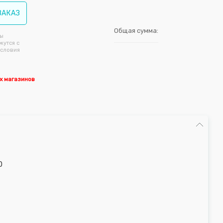
ЗАКАЗ
Общая сумма:
ы
жутся с
условия
х магазинов
0