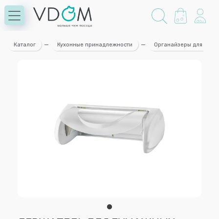
Каталог
—
Кухонные принадлежности
—
Органайзеры для кухн