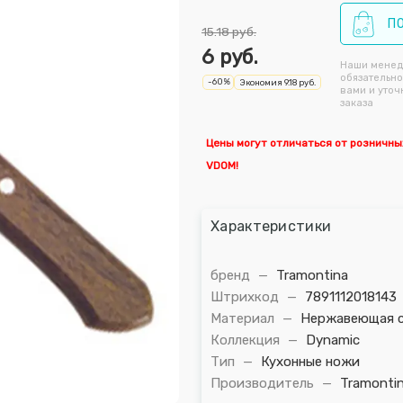
П
15.18
руб.
6
руб.
Наши мене
обязательно
-
60
%
Экономия
9.18
руб.
вами и уточ
заказа
Цены могут отличаться от розничны
VDOM!
Характеристики
бренд
—
Tramontina
Штрихкод
—
7891112018143
Материал
—
Нержавеющая с
Коллекция
—
Dynamic
Тип
—
Кухонные ножи
Производитель
—
Tramontina