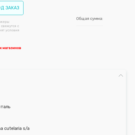
ОД ЗАКАЗ
Общая сумма:
джеры
 свяжутся с
нят условия
х магазинов
таль
 cutelaria s/a