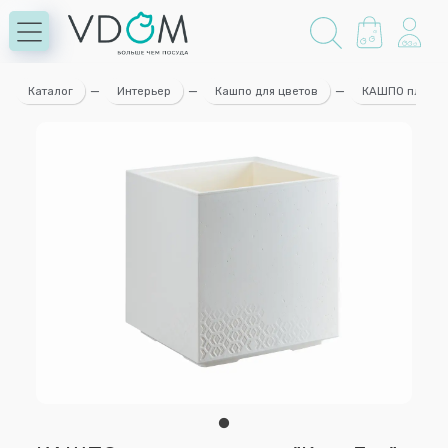
Каталог
—
Интерьер
—
Кашпо для цветов
—
КАШПО пластма